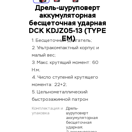
Дрель-шуруповерт 
аккумуляторная 
бесщеточная ударная 
DCK KDJZ05-13 (TYPE 
EM)
1. Бесщеточный двигатель;
2. Ультракомпактный корпус и 
малый вес;
3. Макс. крутящий момент: 60 
Н.м;
4. Число ступеней крутящего 
момента: 22+2;
5. Цельнометаллический 
быстрозажимной патрон
Комплектация и 
Дрель-
упаковка
шуруповерт 
аккумуляторная 
бесщеточная 
ударная; 