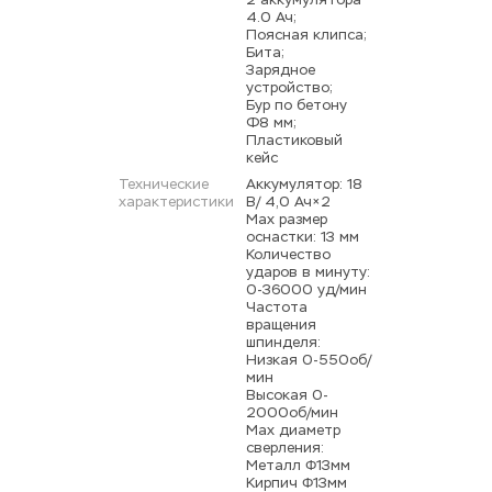
2 аккумулятора 
4.0 Ач; 
Поясная клипса; 
Бита; 
Зарядное 
устройство; 
Бур по бетону 
Ф8 мм; 
Пластиковый 
кейс
Технические 
Аккумулятор: 18 
характеристики
В/ 4,0 Ач×2 
Мах размер 
оснастки: 13 мм 
Количество 
ударов в минуту: 
0-36000 уд/мин 
Частота 
вращения 
шпинделя: 
Низкая 0-550об/
мин 
Высокая 0-
2000об/мин 
Max диаметр 
сверления: 
Металл Φ13мм 
Кирпич Φ13мм 