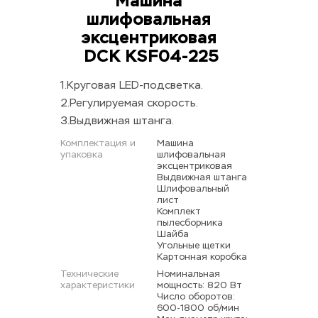
Машина 
шлифовальная 
эксцентриковая 
DCK KSF04-225
1.Круговая LED-подсветка.
2.Регулируемая скорость.
3.Выдвижная штанга.
Комплектация и 
Машина 
упаковка
шлифовальная 
эксцентриковая 
Выдвижная штанга 
Шлифовальный 
лист 
Комплект 
пылесборника 
Шайба 
Угольные щетки 
Картонная коробка
Технические 
Номинальная 
характеристики
мощность: 820 Вт 
Число оборотов: 
600-1800 об/мин 