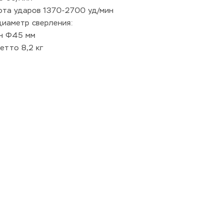
ота ударов 1370-2700 уд/мин 
диаметр сверления: 
н Ф45 мм 
етто 8,2 кг