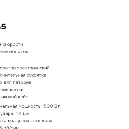
45
а скорости
йный молоток
оратор электрический 
лнительная рукоятка 
о для патрона 
ьные щетки 
тиковый кейс
нальная мощность 1500 Вт 
 удара: 14 Дж 
ота вращения шпинделя: 
5 об/мин 