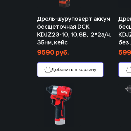
Дрель-шуруповерт аккум 
Дрел
бесщеточная DCK 
бес
KDJZ23-10, 10,8В,  2*2а/ч. 
KDJZ
35нм, кейс
без 
9590 руб.
599
Добавить в корзину