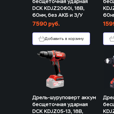
бесщеточная ударная 
бес
DCK KDJZ2060i, 18В, 
KDJZ
60нм, без АКБ и З/У
60нм
7590 руб.
159
Добавить в корзину
Дрель-шуруповерт аккум 
Дрел
бесщеточная ударная 
бес
DCK KDJZ05-13, 18В, 
KDJZ