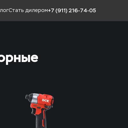
+7 (911) 216-74-05
алог
Стать дилером
орные