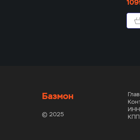
109
Базмон
Гла
Кон
ИНН
© 2025
КПП