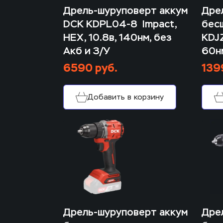
Дрель-шуруповерт аккум 
Дрел
DCK KDPL04-8  Impact, 
бес
HEX, 10.8в, 140нм, без 
KDJZ
Акб и З/У
60нм
6590 руб.
139
Добавить в корзину
Дрель-шуруповерт аккум 
Дрел