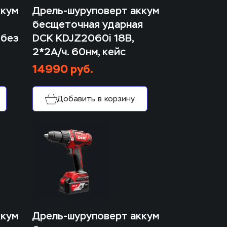
кум 
Дрель-шуруповерт аккум 
бесщеточная ударная 
без 
DCK KDJZ2060i 18В, 
2*2А/ч. 60нм, кейс
14990 руб.
Добавить в корзину
кум 
Дрель-шуруповерт аккум 