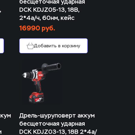
бесщеточная ударная 
 
DCK KDJZ05-13, 18В, 
2*4а/ч, 60нм, кейс
16990 руб.
Добавить в корзину
кум 
Дрель-шуруповерт аккум 
бесщеточная ударная 
 
DCK KDJZ03-13, 18В 2*4а/