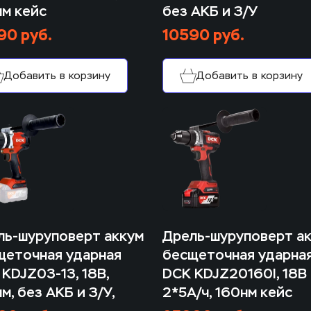
нм кейс
без АКБ и З/У
90 руб.
10590 руб.
Добавить в корзину
Добавить в корзину
ь-шуруповерт аккум 
Дрель-шуруповерт ак
щеточная ударная 
бесщеточная ударная
KDJZ03-13, 18В, 
DCK KDJZ20160I, 18В  
м, без АКБ и З/У,
2*5А/ч, 160нм кейс