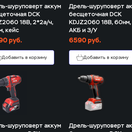
ь-шуруповерт аккум 
Дрель-шуруповерт ак
щеточная DCK 
бесщеточная DCK 
2060 18В, 2*2а/ч, 
KDJZ2060 18В, 60нм, 
, кейс
АКБ и З/У
90 руб.
6590 руб.
Добавить в корзину
Добавить в корзину
ь-шуруповерт аккум 
Дрель-шуруповерт ак