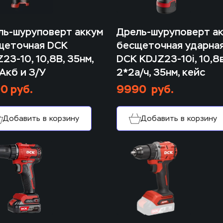
ь-шуруповерт аккум 
Дрель-шуруповерт ак
щеточная DCK 
бесщеточная ударная
23-10, 10,8В, 35нм, 
DCK KDJZ23-10i, 10,8в.
Акб и З/У
2*2а/ч, 35нм, кейс
0 руб.
9990  руб.
Добавить в корзину
Добавить в корзину