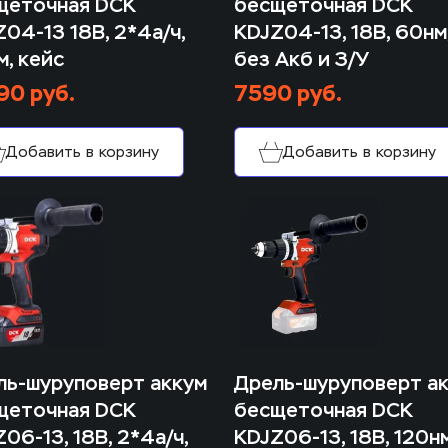
щеточная DCK 
бесщеточная DCK 
04-13 18В, 2*4а/ч, 
KDJZ04-13, 18В, 60нм,
, кейс
без Акб и З/У
90 руб.
7590 руб.
Добавить в корзину
Добавить в корзину
ь-шуруповерт аккум 
Дрель-шуруповерт ак
щеточная DCK 
бесщеточная DCK 
06-13, 18В, 2*4а/ч, 
KDJZ06-13, 18В, 120нм 