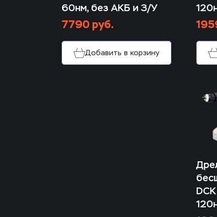
60нм, без АКБ и З/У
120
7790 руб.
195
Добавить в корзину
Дрел
бес
DCK 
120н