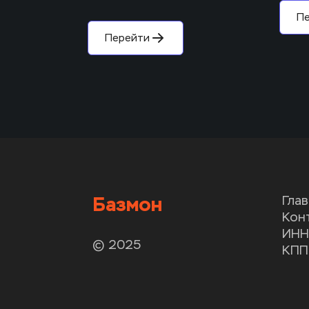
П
Перейти
Базмон
Гла
Кон
ИНН
© 2025
КПП