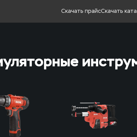
Скачать прайс
Скачать кат
уляторные инстру