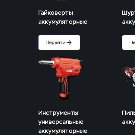
Гайковерты 
Шур
аккумуляторные
акк
Перейти
П
Инструменты 
Пил
универсальные 
акк
аккумуляторные