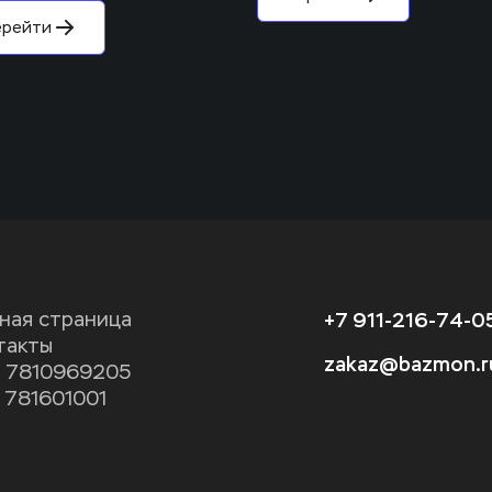
ерейти
+7 911-216-74-0
вная страница
такты
zakaz@bazmon.r
 7810969205
 781601001